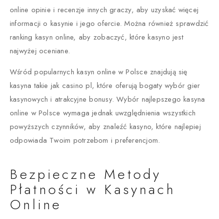
online opinie i recenzje innych graczy, aby uzyskać więcej
informacji o kasynie i jego ofercie. Można również sprawdzić
ranking kasyn online, aby zobaczyć, które kasyno jest
najwyżej oceniane.
Wśród popularnych kasyn online w Polsce znajdują się
kasyna takie jak casino pl, które oferują bogaty wybór gier
kasynowych i atrakcyjne bonusy. Wybór najlepszego kasyna
online w Polsce wymaga jednak uwzględnienia wszystkich
powyższych czynników, aby znaleźć kasyno, które najlepiej
odpowiada Twoim potrzebom i preferencjom.
Bezpieczne Metody
Płatności w Kasynach
Online