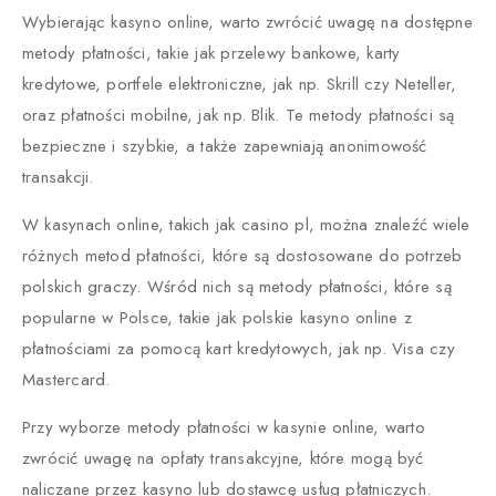
Wybierając kasyno online, warto zwrócić uwagę na dostępne
metody płatności, takie jak przelewy bankowe, karty
kredytowe, portfele elektroniczne, jak np. Skrill czy Neteller,
oraz płatności mobilne, jak np. Blik. Te metody płatności są
bezpieczne i szybkie, a także zapewniają anonimowość
transakcji.
W kasynach online, takich jak casino pl, można znaleźć wiele
różnych metod płatności, które są dostosowane do potrzeb
polskich graczy. Wśród nich są metody płatności, które są
popularne w Polsce, takie jak polskie kasyno online z
płatnościami za pomocą kart kredytowych, jak np. Visa czy
Mastercard.
Przy wyborze metody płatności w kasynie online, warto
zwrócić uwagę na opłaty transakcyjne, które mogą być
naliczane przez kasyno lub dostawcę usług płatniczych.