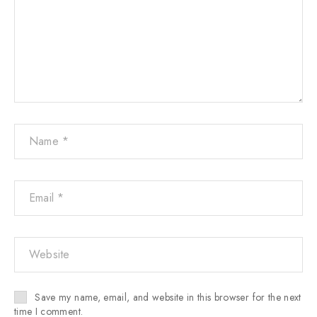
Save my name, email, and website in this browser for the next
time I comment.