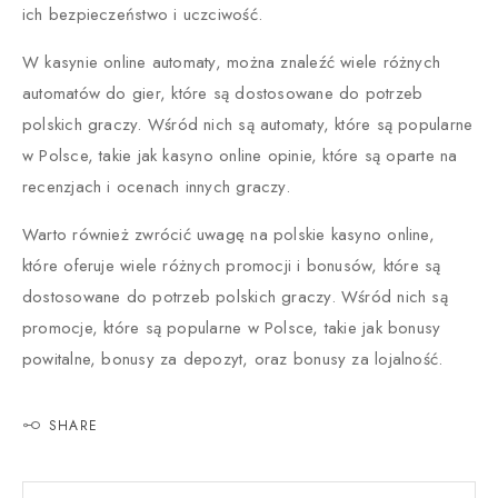
ich bezpieczeństwo i uczciwość.
W kasynie online automaty, można znaleźć wiele różnych
automatów do gier, które są dostosowane do potrzeb
polskich graczy. Wśród nich są automaty, które są popularne
w Polsce, takie jak kasyno online opinie, które są oparte na
recenzjach i ocenach innych graczy.
Warto również zwrócić uwagę na polskie kasyno online,
które oferuje wiele różnych promocji i bonusów, które są
dostosowane do potrzeb polskich graczy. Wśród nich są
promocje, które są popularne w Polsce, takie jak bonusy
powitalne, bonusy za depozyt, oraz bonusy za lojalność.
SHARE