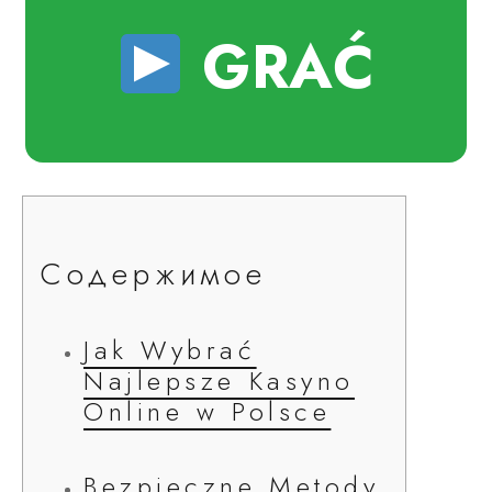
GRAĆ
Содержимое
Jak Wybrać
Najlepsze Kasyno
Online w Polsce
Bezpieczne Metody